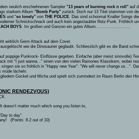
uf dem neulich erschiehnenen Sampler
"13 years of burning rock n roll"
auf d
ongs starkem Album
"Bomb Party"
zurück. Doch nur 13 Titel stammen von der
NES
und "
so lonely"
von
THE POLICE
. Das sind schonmal Knaller Songs die 
oderner Schnickschnack und auch kein angestaubter Rotz-Punk. Fröhlich un
EACH BOYS
. Im großen und Ganzen ein gutes Album............................
eht wirklich Germ Attack auf dem Cover.
usgelöscht wie die Dinosaurier geglaubt. Schliesslich gibt es die Band scho
 auf poppige Punkrock- Einflüsse gegeben. Einfache (aber meist sinnvolle) 
ck mit "I just wanna..." einen von den vielen Ramones Klassikern, wobei noc
ie singen sie so fröhlich in "Happy new Year": "We will never change us...".
s müde lächeln.
liedern Gockel und Micha und spielt sich zumindest im Raum Berlin den Hinter
ONIC RENDEZVOUS)
CK.
esn’t matter much which song you listen to,
“Day to day”.
any!
(Points: 8.2 out of 10)