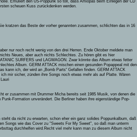
cholie. Emuliert den US-Poppunk so toll, dass Amiopas beim Einlegen der CD
 ersten scheuen Kuss zurückdenken werden.
e kratzen das Beste der vorher genannten zusammen, schlichten das in 16
aber nur noch recht wenig von den drei Herren. Ende Oktober meldete man
ichts Neues, aber auch nichts Schlechtes. Zu hören gibt es hier
die SATANIC SURFERS und LAGWAGON. Zwar könnte das Album etwas fetter
n schlechtes Album. GERM ATTACK mischen einen gesunden Popappeal mit den
das kann ich, der wird an „Bomb Parts“ Gefallen finden. GERM ATTACK
in ich mir sicher, zünden ihre Songs noch etwas mehr als auf Platte. Wären
Lauri
cht er zusammen mit Drummer Micha bereits seit 1985 Musik, von denen die
 Punk-Formation unverändert. Die Berliner haben ihre eigenständige Pop-
n steht da nicht zu erwarten, schon eher ein ganz solides Poppunkalbum, daß
stärken Songs wie das Cover zu "Sweets For My Sweet", so daß man unterm
Herbsttag durchhelfen wird.Recht viel mehr kann man zu diesem Album nicht