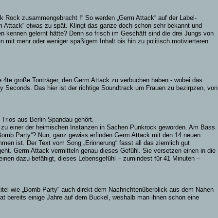
unk Rock zusammengebracht !“ So werden „Germ Attack“ auf der Label-
 Attack“ etwas zu spät. Klingt das ganze doch schon sehr bekannt und
n kennen gelernt hätte? Denn so frisch im Geschäft sind die drei Jungs von
n mit mehr oder weniger spaßigem Inhalt bis hin zu politisch motivierteren
eile 4te große Tonträger, den Germ Attack zu verbuchen haben - wobei das
y Seconds. Das hier ist der richtige Soundtrack um Frauen zu bezirpzen, von
 Trios aus Berlin-Spandau gehört.
 so zu einer der heimischen Instanzen in Sachen Punkrock geworden. Am Bass
„Bomb Party“? Nun, ganz gewiss erfinden Germ Attack mit den 14 neuen
n ist. Der Text vom Song „Erinnerung“ fasst all das ziemlich gut
ht. Germ Attack vermitteln genau dieses Gefühl. Sie versetzen einen in die
e einen dazu befähigt, dieses Lebensgefühl – zumindest für 41 Minuten –
titel wie „Bomb Party“ auch direkt dem Nachrichtenüberblick aus dem Nahen
hat bereits einige Jahre auf dem Buckel, weshalb man ihnen schon eine