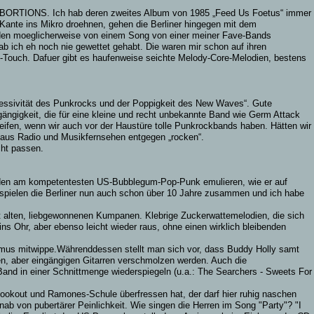
 ABORTIONS. Ich hab deren zweites Album von 1985 „Feed Us Foetus“ immer
 Kante ins Mikro droehnen, gehen die Berliner hingegen mit dem
den moeglicherweise von einem Song von einer meiner Fave-Bands
ab ich eh noch nie gewettet gehabt. Die waren mir schon auf ihren
ck-Touch. Dafuer gibt es haufenweise seichte Melody-Core-Melodien, bestens
ressivität des Punkrocks und der Poppigkeit des New Waves“. Gute
ngigkeit, die für eine kleine und recht unbekannte Band wie Germ Attack
ifen, wenn wir auch vor der Haustüre tolle Punkrockbands haben. Hätten wir
h aus Radio und Musikfernsehen entgegen „rocken“.
cht passen.
raden am kompetentesten US-Bubblegum-Pop-Punk emulieren, wie er auf
 spielen die Berliner nun auch schon über 10 Jahre zusammen und ich habe
it alten, liebgewonnenen Kumpanen. Klebrige Zuckerwattemelodien, die sich
s Ohr, aber ebenso leicht wieder raus, ohne einen wirklich bleibenden
hmus mitwippe.Währenddessen stellt man sich vor, dass Buddy Holly samt
en, aber eingängigen Gitarren verschmolzen werden. Auch die
Band in einer Schnittmenge wiederspiegeln (u.a.: The Searchers - Sweets For
okout und Ramones-Schule überfressen hat, der darf hier ruhig naschen
nab von pubertärer Peinlichkeit. Wie singen die Herren im Song "Party"?
"I