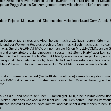
rack zwischen naiver Unschuld, unbeschwerter Fröhlichkeit und leiser Melan
dungen an Peggy Sue ins Deli zum gemeinsamen Milchshakeschlürfen und den
erican Rejects.
Mit anwesend: Die deutsche Melodiepunkband Germ Attack. Si
 90ern einige Singles und Alben heraus, nach unzähligen Touren hörte man 
e und bei Wolverine Records erschien. Nun, musikalisch macht das Trio gar n
pisch war. Sprich, GERM ATTACK erinnern an die frühen MILLENCOLIN, an 
ein und unerwartete Breaks einbauen, insgesamt ist „Bomb Party“ aber kei
e technische Finessen durch. Wer mit Melodycore etwas anfangen kann, und 
r gut ist. Jetzt fehlt nur noch, dass ich die Band live sehe, denn live, da b
chland-Shows im Januar, dann wären GERM ATTACK keine schlechte Wahl.
n die Stimme von Gockel (So heißt der Frontmann) ziemlich jung klingt, ma
ch 1992 und ist seit dem Einstieg von Bassist Tom Moon in dieser typischen
....................
ß es die Band bereits seit über 10 Jahren gibt. Nun, eine Punkrockrevolutio
in pinkelt, aber das war wohl auch nicht der Plan. Den netten Eindruck ver
s für die Jahreszeit zwar zu spät kommt, aber vielleicht durch manch trüben 
h.