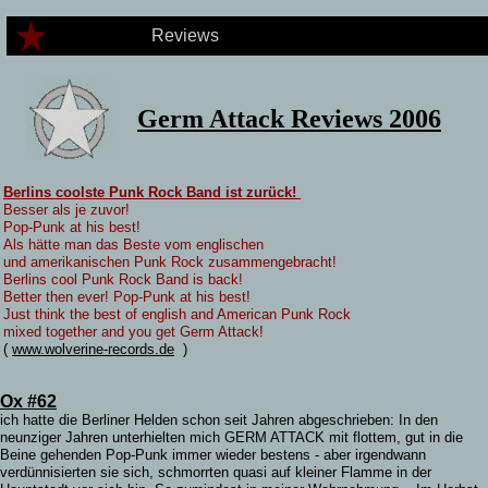
Reviews
Germ Attack Reviews 2006
Berlins coolste Punk Rock Band ist zurück!
Besser als je zuvor!
Pop-Punk at his best!
Als hätte man das Beste vom englischen
und amerikanischen Punk Rock zusammengebracht!
Berlins cool Punk Rock Band is back!
Better then ever! Pop-Punk at his best!
Just think the best of english and American Punk Rock
mixed together and you get Germ Attack!
(
www.wolverine-records.de
)
Ox #62
i
ch hatte die Berliner Helden schon seit Jahren abgeschrieben: In den
neunziger Jahren unterhielten mich GERM ATTACK mit flottem, gut in die
Beine gehenden Pop-Punk immer wieder bestens - aber irgendwann
verdünnisierten sie sich, schmorrten quasi auf kleiner Flamme in der