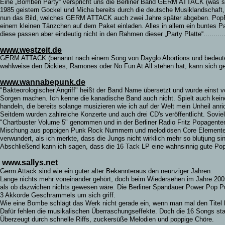
Eine „Bomben Party“ verspricht uns die Berliner Band GERM ATTACK (was sovi
1985 geistern Gockel und Micha bereits durch die deutsche Musiklandschaf
nun das Bild, welches GERM ATTACK auch zwei Jahre später abgeben. PopPun
einem kleinen Tänzchen auf dem Paket einladen. Alles in allem ein buntes 
diese passen aber eindeutig nicht in den Rahmen dieser „Party Platte“.................
www.westzeit.de
GERM ATTACK (benannt nach einem Song von Dayglo Abortions und bedeutet "Ba
wahlweise den Dickies, Ramones oder No Fun At All stehen hat, kann sich get
www.wannabepunk.de
"Bakteorologischer Angriff" heißt der Band Name übersetzt und wurde einst
Sorgen machen. Ich kenne die kanadische Band auch nicht. Spielt auch kein
handeln, die bereits solange musizieren wie ich auf der Welt mein Unheil a
Seitdem wurden zahlreiche Konzerte und auch drei CD's veröffentlicht. Sovie
"Chartbuster Volume 5" genommen und in der Berliner Radio Fritz Popagenten
Mischung aus poppigen Punk Rock Nummern und melodiösen Core Elementen wie
verwundert, als ich merkte, dass die Jungs nicht wirklich mehr so blutjung si
Abschließend kann ich sagen, dass die 16 Tack LP eine wahnsinnig gute Pop P
www.sallys.net
Germ Attack sind wie ein guter alter Bekannteraus den neunziger Jahren.
Lange nichts mehr voneinander gehört, doch beim Wiedersehen im Jahre 2005
als ob dazwichen nichts gewesen wäre. Die Berliner Spandauer Power Pop Pu
3 Akkorde Geschrammels um sich griff.
Wie eine Bombe schlägt das Werk nicht gerade ein, wenn man mal den Titel 
Dafür fehlen die musikalischen Überraschungseffekte. Doch die 16 Songs star
Überzeugt durch schnelle Riffs, zuckersüße Melodien und poppige Chöre.