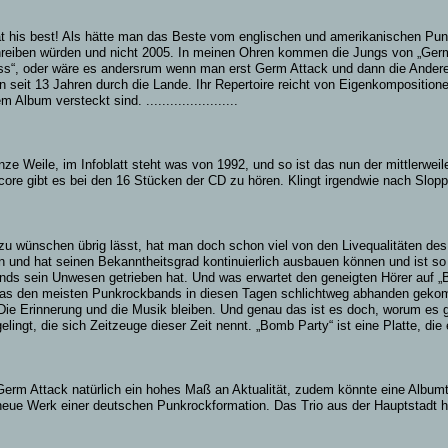
 at his best! Als hätte man das Beste vom englischen und amerikanischen P
hreiben würden und nicht 2005. In meinen Ohren kommen die Jungs von „Germ
ess“, oder wäre es andersrum wenn man erst Germ Attack und dann die Andere
n seit 13 Jahren durch die Lande. Ihr Repertoire reicht von Eigenkompositione
bum versteckt sind. .......................
anze Weile, im Infoblatt steht was von 1992, und so ist das nun der mittlerw
ore gibt es bei den 16 Stücken der CD zu hören. Klingt irgendwie nach Slopp
u wünschen übrig lässt, hat man doch schon viel von den Livequalitäten des
ben und hat seinen Bekanntheitsgrad kontinuierlich ausbauen können und ist
ands sein Unwesen getrieben hat. Und was erwartet den geneigten Hörer auf 
das den meisten Punkrockbands in diesen Tagen schlichtweg abhanden gekomme
e Erinnerung und die Musik bleiben. Und genau das ist es doch, worum es ge
lingt, die sich Zeitzeuge dieser Zeit nennt. „Bomb Party“ ist eine Platte, di
erm Attack natürlich ein hohes Maß an Aktualität, zudem könnte eine Album
 neue Werk einer deutschen Punkrockformation. Das Trio aus der Hauptstadt 