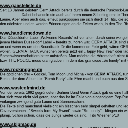
www.gaesteliste.de
Seit 13 Jahren geistern Germ Attack bereits durch die deutsche Punkrock-
...................Dabei behandeln sie auch auf ihrem neuen Silberling ernst
Laune. Aber eben auch das, erneut punkpoppen sie sich durch 14 Hits, die so
den nächsten und es werden Erinnerungen an die Zeiten wach, in den The Rich
www.handlemedown.de
Das Düsseldorfer Label „Wolverine Records“ ist vor allem durch seine weit
jenem kleinen Düsseldorf Label – bereits zu hören war. GERM ATTACK sind a
an und wenn es um den Soundtrack für die kommende Fete geht, wären GER
wollen. GERM ATTACK wünschen bereits jetzt ein „Happy New Year“ oder laden
Sprachwissenschaftlern bitter aufstoßen. Man möchte die Hörerschaft nicht
bzw. THE POLICE muss dran glauben, in dem das grandiose „So lonely“ mit der Plani
www.rockingape.de
Die göttlichen drei – Gockel, Tom Moon und Micha - von
GERM ATTACK
, tu
Berlin, der dem Albumtitel "Bomb Party" alle Ehre macht und euch aus den So
www.wasteofmind.de
Von der bereits 1992 gegründeten Berliner Band Germ Attack gab es eine hal
hat sich zwar nicht viel getan, aber das ist im Falle von eingängigem Pop-P
verlangen zwingend gute Laune und Sonnenschein.
Die Texte sind manchmal vielleicht ein bisschen sehr simpel gehalten und le
Coverversionen - "Sweets form My Sweet" sowie "So Lonely" - klingen ein w
plump. Schon schön, dass die Jungs wieder da sind.
Tito Wiesner 6/10
www.skipmag.de