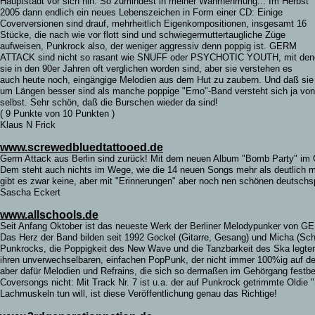
Hauptstadt vor sich hin. So zumindest in meiner Wahrnehmung... Im Herbst
2005 dann endlich ein neues Lebenszeichen in Form einer CD: Einige
Coverversionen sind drauf, mehrheitlich Eigenkompositionen, insgesamt 16
Stücke, die nach wie vor flott sind und schwiegermuttertaugliche Züge
aufweisen, Punkrock also, der weniger aggressiv denn poppig ist. GERM
ATTACK sind nicht so rasant wie SNUFF oder PSYCHOTIC YOUTH, mit den
sie in den 90er Jahren oft verglichen worden sind, aber sie verstehen es
auch heute noch, eingängige Melodien aus dem Hut zu zaubern. Und daß sie
um Längen besser sind als manche poppige "Emo"-Band versteht sich ja von
selbst. Sehr schön, daß die Burschen wieder da sind!
( 9 Punkte von 10 Punkten )
Klaus N Frick
www.screwedbluedtattooed.de
Germ Attack aus Berlin sind zurück! Mit dem neuen Album "Bomb Party" im G
Dem steht auch nichts im Wege, wie die 14 neuen Songs mehr als deutlich m
gibt es zwar keine, aber mit "Erinnerungen" aber noch nen schönen deutsch
Sascha Eckert
www.allschools.de
Seit Anfang Oktober ist das neueste Werk der Berliner Melodypunker von G
Das Herz der Band bilden seit 1992 Gockel (Gitarre, Gesang) und Micha (Sch
Punkrocks, die Poppigkeit des New Wave und die Tanzbarkeit des Ska legten 
ihren unverwechselbaren, einfachen PopPunk, der nicht immer 100%ig auf d
aber dafür Melodien und Refrains, die sich so dermaßen im Gehörgang festb
Coversongs nicht: Mit Track Nr. 7 ist u.a. der auf Punkrock getrimmte Oldie 
Lachmuskeln tun will, ist diese Veröffentlichung genau das Richtige!