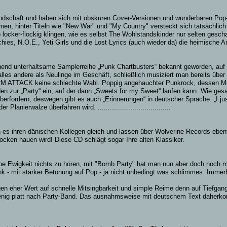
Landschaft und haben sich mit obskuren Cover-Versionen und wunderbaren Po
e Themen, hinter Titeln wie "New War" und "My Country" versteckt sich tatsäc
 locker-flockig klingen, wie es selbst The Wohlstandskinder nur selten gesch
ies, N.O.E., Yeti Girls und die Lost Lyrics (auch wieder da) die heimische 
gehend unterhaltsame Samplerreihe „Punk Chartbusters“ bekannt geworden, a
lles andere als Neulinge im Geschäft, schließlich musiziert man bereits üb
M ATTACK keine schlechte Wahl. Poppig angehauchter Punkrock, dessen Mel
 zur „Party“ ein, auf der dann „Sweets for my Sweet“ laufen kann. Wie gesag
 überfordern, deswegen gibt es auch „Erinnerungen“ in deutscher Sprache. „
erwalze überfahren wird. ....................................
n es ihren dänischen Kollegen gleich und lassen über Wolverine Records eben
cken hauen wird! Diese CD schlägt sogar Ihre alten Klassiker.
be Ewigkeit nichts zu hören, mit "Bomb Party" hat man nun aber doch noch ma
unk - mit starker Betonung auf Pop - ja nicht unbedingt was schlimmes. Immer
gen eher Wert auf schnelle Mitsingbarkeit und simple Reime denn auf Tiefgang
enig platt nach Party-Band. Das ausnahmsweise mit deutschem Text daherkomm