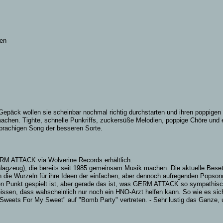
en
epäck wollen sie scheinbar nochmal richtig durchstarten und ihren poppigen
achen. Tighte, schnelle Punkriffs, zuckersüße Melodien, poppige Chöre und 
sprachigen Song der besseren Sorte.
ERM ATTACK via Wolverine Records erhältlich.
lagzeug), die bereits seit 1985 gemeinsam Musik machen. Die aktuelle Beset
die Wurzeln für ihre Ideen der einfachen, aber dennoch aufregenden Popsongs
en Punkt gespielt ist, aber gerade das ist, was GERM ATTACK so sympathisc
eissen, dass wahscheinlich nur noch ein HNO-Arzt helfen kann. So wie es si
"Sweets For My Sweet" auf "Bomb Party" vertreten. - Sehr lustig das Ganze, u