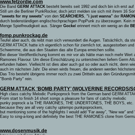
www.fetzordie.com
Die Band
GERM ATTACK
besteht bereits seit 1992 und doch bin ich erst a
Still um die Berliner PunkRocker, doch jetzt melden sie sich mit ihrem 16 S
"sweets for my sweets"
von den
SEARCHERS
,
"i just wanna"
der
RAMO
durch bodenständigen englischschprachigen PopPunk zu überzeugen. Kein m
Menge Spielfreudigkeit aus. Sänger
Gocke
l erinnert mich ein wenig an die
B
fomp.punkrockag.de
Teufel aber auch, da reibt man sich verwundert die Augen. Tatsächlich, da st
GERM ATTACK hatte ich eigentlich schon für ziemlich tot, ausgestorben und a
Schwemme, die aus den Staaten das alte Europa erreichen sollte.
Bei dieser Veröffentlichung kommt es mir vor als hätte man noch mehr Wert
Ramones Flavour. Um diese Einschätzung zu unterstreichen liefern Germ Atta
erfunden haben. Vielleicht ist dies aber auch gut so oder auch nicht, denn w
auch im nächsten Jahr. Die einen wirds freuen, die anderen werden höchsten
Das Trio besteht übrigens immer noch zu zwei Dritteln aus den Gründungsmitg
"Bomb Party" rein.
GERM ATTACK ‘BOMB PARTY’
(WOLVERINE RECORDS/S
High class catchy Melodic Punkpoprock from the German band GERM ATTA
From start to finish 14 short songs a pleasure for fans of catchy melodic
punky poprock a la THE RAMONES, THE UNDERTONES, THE BOYS, etc. It do
because they are all very catchy uptempo punkpoprockers,
but mentioning some of the highlights I would add “Far away”, “New war” and 
Easy to sing-a-long and definitely the best THE RAMONES clone from Germ
www.dosenmusik.de