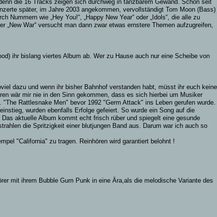
, denn die 16 Tracks zeigen sich durchweg in tanzbarem Gewand. Schon seit
nzerte später, im Jahre 2003 angekommen, vervollständigt Tom Moon (Bass)
 Nummern wie „Hey You!“, „Happy New Year“ oder „Idols“, die alle zu
oder „New War“ versucht man dann zwar etwas ernstere Themen aufzugreifen,
od) ihr bislang viertes Album ab. Wer zu Hause auch nur eine Scheibe von
iel dazu und wenn ihr bisher Bahnhof verstanden habt, müsst ihr euch keine
ren wär mir nie in den Sinn gekommen, dass es sich hierbei um Musiker
.B. "The Rattlesnake Men" bevor 1992 "Germ Attack" ins Leben gerufen wurde.
nstieg, wurden ebenfalls Erfolge gefeiert. So wurde ein Song auf die
 Das aktuelle Album kommt echt frisch rüber und spiegelt eine gesunde
ahlen die Spritzigkeit einer blutjungen Band aus. Darum war ich auch so
l "California" zu tragen. Reinhören wird garantiert belohnt !
er mit ihrem Bubble Gum Punk in eine Ära,als die melodische Variante des