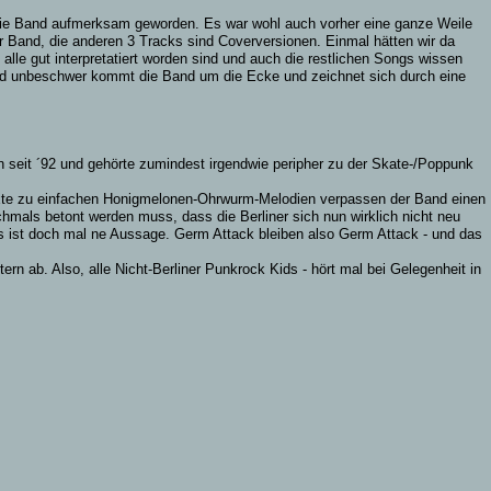
ie Band aufmerksam geworden. Es war wohl auch vorher eine ganze Weile
 Band, die anderen 3 Tracks sind Coverversionen. Einmal hätten wir da
alle gut interpretatiert worden sind und auch die restlichen Songs wissen
d unbeschwer kommt die Band um die Ecke und zeichnet sich durch eine
n seit ´92 und gehörte zumindest irgendwie peripher zu der Skate-/Poppunk
Texte zu einfachen Honigmelonen-Ohrwurm-Melodien verpassen der Band einen
hmals betont werden muss, dass die Berliner sich nun wirklich nicht neu
 Das ist doch mal ne Aussage. Germ Attack bleiben also Germ Attack - und das
n ab. Also, alle Nicht-Berliner Punkrock Kids - hört mal bei Gelegenheit in