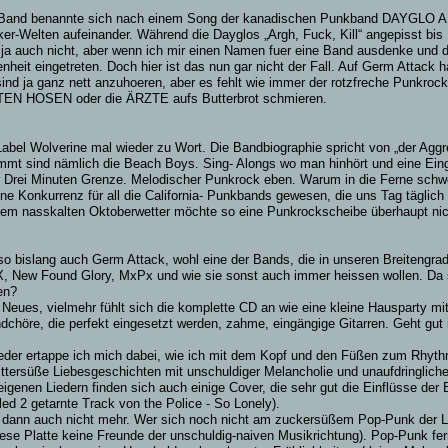
iner Band benannte sich nach einem Song der kanadischen Punkband DAYGLO
er-Welten aufeinander. Während die Dayglos „Argh, Fuck, Kill“ angepisst bis
a auch nicht, aber wenn ich mir einen Namen fuer eine Band ausdenke und 
eit eingetreten. Doch hier ist das nun gar nicht der Fall. Auf Germ Attack h
sind ja ganz nett anzuhoeren, aber es fehlt wie immer der rotzfreche Punkro
TOTEN HOSEN oder die ÄRZTE aufs Butterbrot schmieren.
abel Wolverine mal wieder zu Wort. Die Bandbiographie spricht von „der Agg
mt sind nämlich die Beach Boys. Sing- Alongs wo man hinhört und eine Eingä
r Drei Minuten Grenze. Melodischer Punkrock eben. Warum in die Ferne schwe
e Konkurrenz für all die California- Punkbands gewesen, die uns Tag täglic
u dem nasskalten Oktoberwetter möchte so eine Punkrockscheibe überhaupt ni
so bislang auch Germ Attack, wohl eine der Bands, die in unseren Breiteng
 TX, New Found Glory, MxPx und wie sie sonst auch immer heissen wollen. Da
en?
Neues, vielmehr fühlt sich die komplette CD an wie eine kleine Hausparty m
öre, die perfekt eingesetzt werden, zahme, eingängige Gitarren. Geht gut in
eder ertappe ich mich dabei, wie ich mit dem Kopf und den Füßen zum Rhyt
ttersüße Liebesgeschichten mit unschuldiger Melancholie und unaufdringlich
genen Liedern finden sich auch einige Cover, die sehr gut die Einflüsse der 
d 2 getarnte Track von the Police - So Lonely).
 dann auch nicht mehr. Wer sich noch nicht am zuckersüßem Pop-Punk der Lo
ese Platte keine Freunde der unschuldig-naiven Musikrichtung). Pop-Punk fer