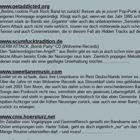
www.getaddicted.org
„Berlins coolste Punk Rock Band ist zurück! Besser als je zuvor! Pop-Punk
eigenen Homepage angekündigt. Klingt auch gut, wenn wir das Jahr 1995 sc
erinnert stark an Bands wie „Gigantor“ oder auch die unbekannteren „Sensel
Germ Attack auch nicht mehr wirklich, touren sie doch mittlerweile auch scho
Texten und auch Coverversionen, die in diesem Fall als Hidden Tracks auf dem Al
www.scumfucktradition.de
GERM ATTACK „Bomb Party“ CD (Wolverine Records)
Den “bakteorologischen Angriff “ aus Berlin gibt es nun ja auch schon eine g
letzte Album bereits Ende der Neunziger raus kam. Ziemlich poppigen Melodic
denen man mehr als eine gepflegte Unterhaltung möchte......................
www.sweetjanemusic.com
Leider
ist es schade, dass ihre Livepräsenz im Rest Deutschlands immer so z
Über die Jahre ist man Wolverine Records aus Düsseldorf stets treu geblie
ist seit 2003 Tom Moon, der auch bis dahin schon in den verschiedensten B
Songs den Punkrock nicht neu, vermitteln aber ein gewisses Lebensgefühl, 
zusammen und steht in gewisser Weise symbolisch für das eben Gemeinte: Di
späten Achtziger und die frühen Neunziger zurück, was auch nur einer Band ge
zurück zu erlangen.
www.cms.hoersturz.net
Im Zeitalter vom Vogelgrippe und Gammelfleisch genießt ein Bandname wie G
Osten entsprungen sein. Harter Tobak, geht es doch eigentlich „nur“ um das
Menge Routine unterstellen darf – und muss! ........................