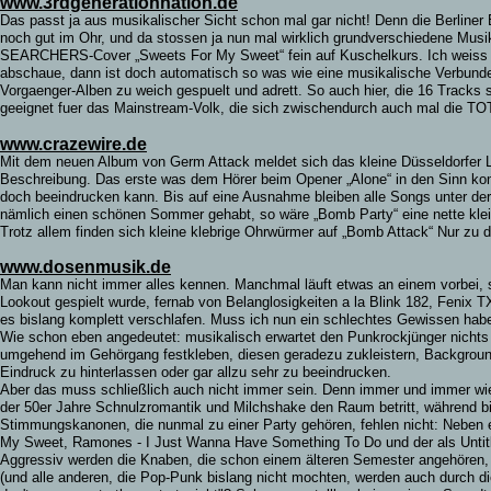
www.3rdgenerationnation.de
Das passt ja aus musikalischer Sicht schon mal gar nicht! Denn die Berl
noch gut im Ohr, und da stossen ja nun mal wirklich grundverschiedene Musik
SEARCHERS-Cover „Sweets For My Sweet“ fein auf Kuschelkurs. Ich weiss j
abschaue, dann ist doch automatisch so was wie eine musikalische Verbundenh
Vorgaenger-Alben zu weich gespuelt und adrett. So auch hier, die 16 Tracks 
geeignet fuer das Mainstream-Volk, die sich zwischendurch auch mal die 
www.crazewire.de
Mit dem neuen Album von Germ Attack meldet sich das kleine Düsseldorfer L
Beschreibung. Das erste was dem Hörer beim Opener „Alone“ in den Sinn kom
doch beeindrucken kann. Bis auf eine Ausnahme bleiben alle Songs unter de
nämlich einen schönen Sommer gehabt, so wäre „Bomb Party“ eine nette klein
Trotz allem finden sich kleine klebrige Ohrwürmer auf „Bomb Attack“ Nur z
www.dosenmusik.de
Man kann nicht immer alles kennen. Manchmal läuft etwas an einem vorbei, 
Lookout gespielt wurde, fernab von Belanglosigkeiten a la Blink 182, Fenix
es bislang komplett verschlafen. Muss ich nun ein schlechtes Gewissen hab
Wie schon eben angedeutet: musikalisch erwartet den Punkrockjünger nichts 
umgehend im Gehörgang festkleben, diesen geradezu zukleistern, Backgroundch
Eindruck zu hinterlassen oder gar allzu sehr zu beeindrucken.
Aber das muss schließlich auch nicht immer sein. Denn immer und immer wi
der 50er Jahre Schnulzromantik und Milchshake den Raum betritt, während bi
Stimmungskanonen, die nunmal zu einer Party gehören, fehlen nicht: Neben ei
My Sweet, Ramones - I Just Wanna Have Something To Do und der als Untitle
Aggressiv werden die Knaben, die schon einem älteren Semester angehören,
(und alle anderen, die Pop-Punk bislang nicht mochten, werden auch durch di