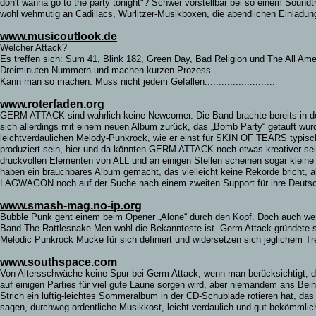
don't wanna go to the party tonight"?
Schwer vorstellbar bei so einem Soundt
wohl wehmütig an Cadillacs, Wurlitzer-Musikboxen, die abendlichen Einla
www.musicoutlook.de
Welcher Attack?
Es treffen sich: Sum 41, Blink 182, Green Day, Bad Religion und The All Am
Dreiminuten Nummern und machen kurzen Prozess.
Kann man so machen. Muss nicht jedem Gefallen.........................
www.roterfaden.org
GERM ATTACK sind wahrlich keine Newcomer. Die Band brachte bereits in den
sich allerdings mit einem neuen Album zurück, das „Bomb Party“ getauft wurd
leichtverdaulichen Melody-Punkrock, wie er einst für SKIN OF TEARS ty
produziert sein, hier und da könnten GERM ATTACK noch etwas kreativer s
druckvollen Elementen von ALL und an einigen Stellen scheinen sogar klein
haben ein brauchbares Album gemacht, das vielleicht keine Rekorde bricht, abe
LAGWAGON noch auf der Suche nach einem zweiten Support für ihre Deuts
www.smash-mag.no-ip.org
Bubble Punk geht einem beim Opener „Alone“ durch den Kopf. Doch auch wen
Band The Rattlesnake Men wohl die Bekannteste ist. Germ Attack gründete si
Melodic Punkrock Mucke für sich definiert und widersetzen sich jeglichem Trend. 
www.southspace.com
Von Altersschwäche keine Spur bei Germ Attack, wenn man berücksichtigt, da
auf einigen Parties für viel gute Laune sorgen wird, aber niemandem ans Be
Strich ein luftig-leichtes Sommeralbum in der CD-Schublade rotieren hat, da
sagen, durchweg ordentliche Musikkost, leicht verdaulich und gut bekömmlic