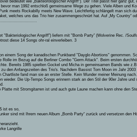
el bedeutet wie „Bakteorologischer Angriff“). Der Titel passt hier ganz gut
t, bevor man 1992 entschloß gemeinsame Wege zu gehen. Viele Alben und Ko
k meets Rockabilly meets New Wave. Leichtfertig schlängelt man sich durch
Paket, welches uns das Trio hier zusammengeschnürt hat. Auf „My Country“ 
........................
kteriologischer Angriff”) liefern mit "Bomb Party” (Wolverine Rec. /Soulfo
rost diese 14 Songs ohr-ral einverleiben. 3
 von einem Song der kanadischen Punkband "Dayglo Abortions" genommen. Sov
e Rolle im Bezug auf die Berliner Combo "Germ Attack". Beim ersten durchhö
nrichte. Bereits 1985 spielten Gockel und Micha in gemeinsamen Bands wie z
l zu den Anfangszeiten des Trio's. Nachdem Bassist Tom Moon im Jahr 2003 ei
 Chartliste fand man sie an erster Stelle. Kein Wunder meiner Meinung nach.
der. Die Up-Tempo Songs erinnern stark an den Stil der 90er Jahre und str
nd.
latte mit Stromgitarren ist und auch gute Laune machen kann ohne den Stempe
 ist es so,
nker sind mit Ihrem neuen Album „Bomb Party“ zurück und versetzen den Hör
heranzieht.
ke Langrille