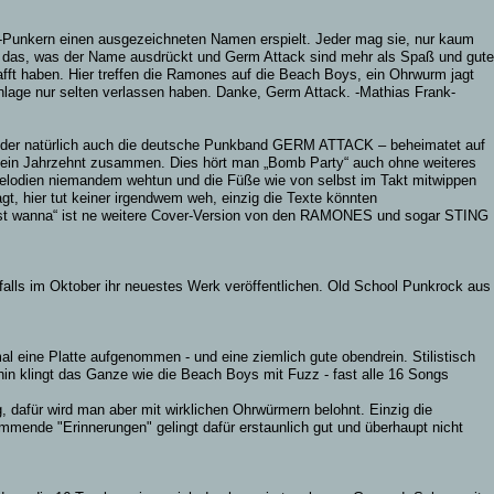
p-Punkern einen ausgezeichneten Namen erspielt. Jeder mag sie, nur kaum
hlich das, was der Name ausdrückt und Germ Attack sind mehr als Spaß und gute
afft haben. Hier treffen die Ramones auf die Beach Boys, ein Ohrwurm jagt
Anlage nur selten verlassen haben. Danke, Germ Attack. -Mathias Frank-
uf der natürlich auch die deutsche Punkband GERM ATTACK – beheimatet auf
er ein Jahrzehnt zusammen. Dies hört man „Bomb Party“ auch ohne weiteres
odien niemandem wehtun und die Füße wie von selbst im Takt mitwippen
t, hier tut keiner irgendwem weh, einzig die Texte könnten
I just wanna“ ist ne weitere Cover-Version von den RAMONES und sogar STING
falls im Oktober ihr neuestes Werk veröffentlichen. Old School Punkrock aus
l eine Platte aufgenommen - und eine ziemlich gute obendrein. Stilistisch
hin klingt das Ganze wie die Beach Boys mit Fuzz - fast alle 16 Songs
, dafür wird man aber mit wirklichen Ohrwürmern belohnt. Einzig die
ende "Erinnerungen" gelingt dafür erstaunlich gut und überhaupt nicht